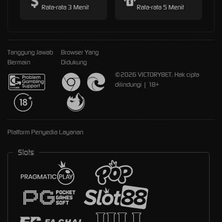
Rata-rata 3 Menit
Rata-rata 5 Menit
Tanggung Jawab
Browser Yang
Bermain
Didukung
©2026 VICTORY8ET. Hak cipta
dilindungi | 18+
Platform Penyedia Layanan
Slots