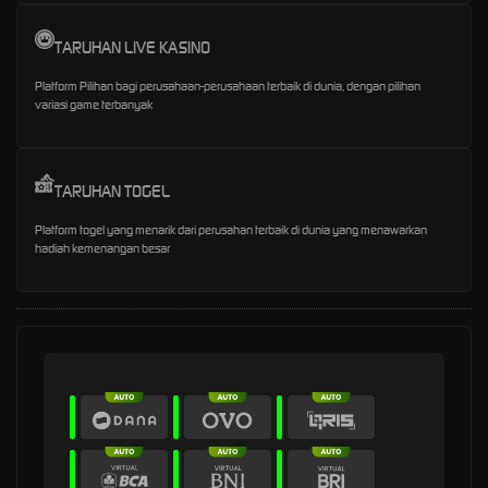
TARUHAN LIVE KASINO
Platform Pilihan bagi perusahaan-perusahaan terbaik di dunia, dengan pilihan
variasi game terbanyak
TARUHAN TOGEL
Platform togel yang menarik dari perusahan terbaik di dunia yang menawarkan
hadiah kemenangan besar