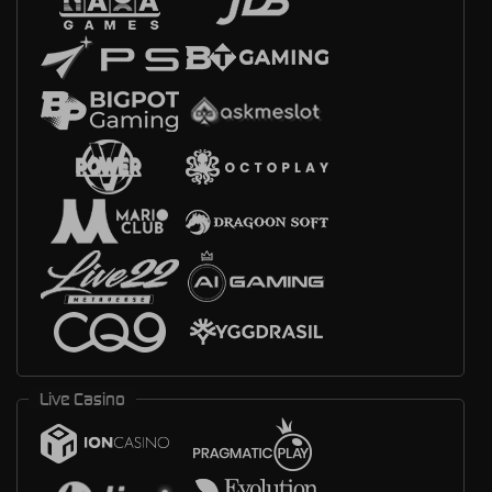
Live Casino