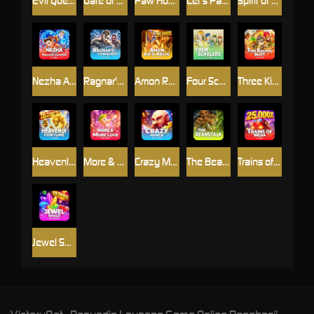
Evil Queen Cauldron
Gate of Ninja
Paw House 2
Let's Party
Spirit of Nine Tails
Nezha And The Dragon Emperor
Ragnar's Conquest
Amon Ra's Relic
Four Scholars
Three Kingdoms Slot
Heavenly Fortune
More & More Love
Crazy Miner
The Beanstalk
Trains of India
Jewel Space