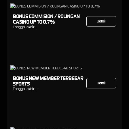
BONUS COMMISION / ROLINGAN
CASINO UP TO 0,7%
Detail
Tanggal akhir:
-
BONUS NEW MEMBER TERBESAR
SPORTS
Detail
Tanggal akhir:
-