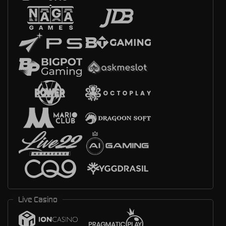
Live Casino