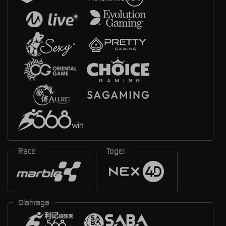
Race
Togel
Olahraga