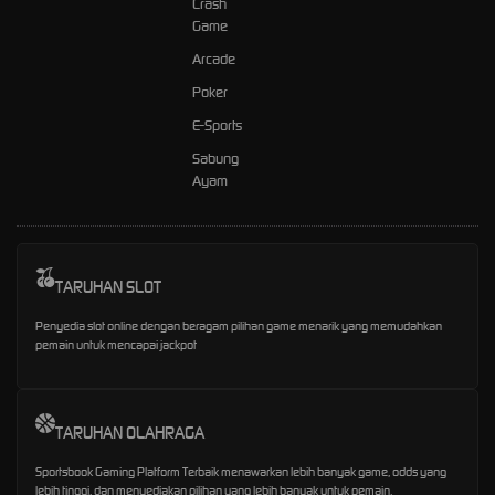
Crash
Game
Arcade
Poker
E-Sports
Sabung
Ayam
TARUHAN SLOT
Penyedia slot online dengan beragam pilihan game menarik yang memudahkan
pemain untuk mencapai jackpot
TARUHAN OLAHRAGA
Sportsbook Gaming Platform Terbaik menawarkan lebih banyak game, odds yang
lebih tinggi, dan menyediakan pilihan yang lebih banyak untuk pemain.