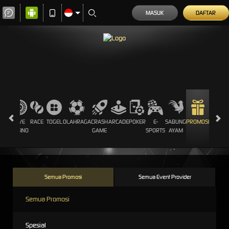
MASUK
DAFTAR
LOTS
LIVE
RACE
TOGEL
OLAHRAGA
CRASH
ARCADE
POKER
E-
SABUNG
PROMOSI
CASINO
GAME
SPORTS
AYAM
Semua Promosi
Semua Event Provider
Semua Promosi
Spesial