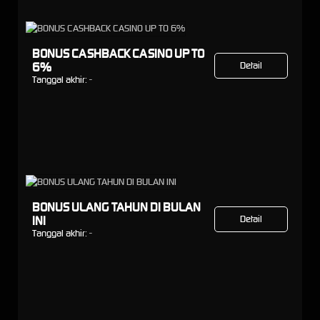
BONUS CASHBACK CASINO UP TO
6%
Detail
Tanggal akhir:
-
BONUS ULANG TAHUN DI BULAN
INI
Detail
Tanggal akhir:
-