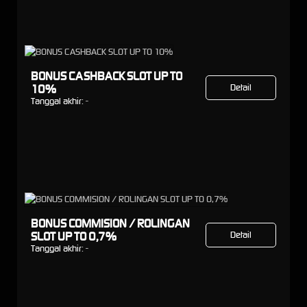
BONUS CASHBACK SLOT UP TO
10%
Detail
Tanggal akhir:
-
BONUS COMMISION / ROLINGAN
SLOT UP TO 0,7%
Detail
Tanggal akhir:
-