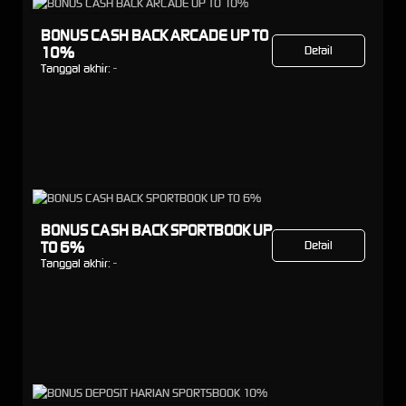
BONUS CASH BACK ARCADE UP TO
10%
Detail
Tanggal akhir:
-
BONUS CASH BACK SPORTBOOK UP
TO 6%
Detail
Tanggal akhir:
-