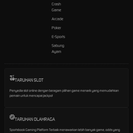
Crash
Game
Arcade
Poker
E-Sports
Sabung
Ayam
TARUHAN SLOT
Penyedia slot online dengan beragam pilihan game menarik yang memudahkan
pemain untuk mencapai jackpot
TARUHAN OLAHRAGA
Sportsbook Gaming Platform Terbaik menawarkan lebih banyak game, odds yang