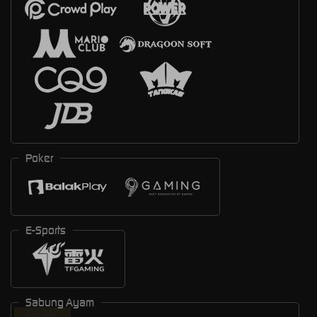
Poker
E-Sports
Sabung Ayam
Tap Me!