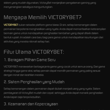
sistem yang mudah digunakan, Victory8et menjanjikan pengalaman gaming yang
menyenangkan sekaligus menguntungkan.
Mengapa Memilih VICTORY8ET?
VICTORY8ET
bukan sekadar platform game biasa. Di sini, setiap kemenangan dalam
permainan berpotensi menghasilkan uang nyata. Anda dapat memanfaatkan keterampilan
bermain game untuk mendapatkan penghasilan tambahan yang dapat ditarik dalam
bentuk rupiah. Ini adalah cara baru bagi para gamer untuk mendapatkan keuntungan dari
aktivitas yang mereka nikmati setiap hari.
Fitur Utama VICTORY8ET:
1. Beragam Pilihan Game Seru
VICTORY8ET menawarkan berbagai jenis game yang cocok untuk semua orang. Dari game
strategi hingga game aksi, setiap pemain dapat memilih permainan yang paling sesuai
dengan minat dan keahlian mereka.
2. Sistem Penghasilan yang Mudah
Setiap kemenangan dalam permainan dapat diubah menjadi uang yang nyata. Sistem
pembayaran di Victory8et mudah dan cepat, sehingga Anda dapat menarik penghasilan
Anda kapan saja tanpa kesulitan.
3. Keamanan dan Kepercayaan