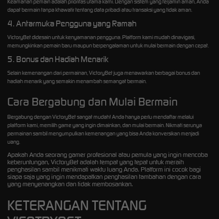
Keamanan pemain adalah prioritas utama kami. Dengan sistem yang terjamin aman, Anda
dapat bermain tanpa khawatir tentang data pribadi atau transaksi yang tidak aman.
4. Antarmuka Pengguna yang Ramah
Victory8et didesain untuk kenyamanan pengguna. Platform kami mudah dinavigasi,
memungkinkan pemain baru maupun berpengalaman untuk mulai bermain dengan cepat.
5. Bonus dan Hadiah Menarik
Selain kemenangan dari permainan, Victory8et juga menawarkan berbagai bonus dan
hadiah menarik yang semakin menambah semangat bermain.
Cara Bergabung dan Mulai Bermain
Bergabung dengan Victory8et sangat mudah! Anda hanya perlu mendaftar melalui
platform kami, memilih game yang ingin dimainkan, dan mulai bermain. Nikmati serunya
permainan sambil mengumpulkan kemenangan yang bisa Anda konversikan menjadi
uang.
Apakah Anda seorang gamer profesional atau pemula yang ingin mencoba
keberuntungan, Victory8et adalah tempat yang tepat untuk meraih
penghasilan sambil menikmati waktu luang Anda. Platform ini cocok bagi
siapa saja yang ingin mendapatkan penghasilan tambahan dengan cara
yang menyenangkan dan tidak membosankan.
KETERANGAN TENTANG