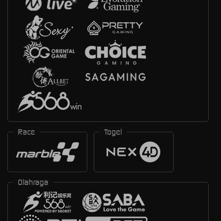
Race
Togel
Olahraga