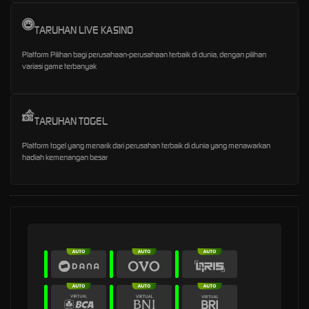
TARUHAN LIVE KASINO
Platform Pilihan bagi perusahaan-perusahaan terbaik di dunia, dengan pilihan
variasi game terbanyak
TARUHAN TOGEL
Platform togel yang menarik dari perusahan terbaik di dunia yang menawarkan
hadiah kemenangan besar