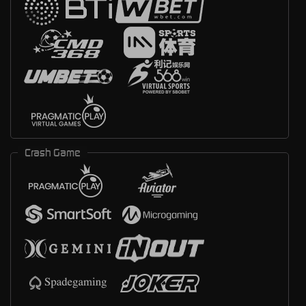
Crash Game