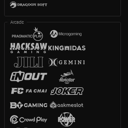
Arcade