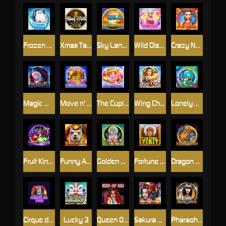
Frozen World
Xmas Tales
Sky Lantern
Wild Disco Night
Crazy Nuozha
Magic World
Move n' Jump
The Cupids
Wing Chun
Lonely Planet
Fruit King II
Funny Alpaca
Golden Mayan
Fortune Spirits
Dragon Hunters
Cirque de fous
Lucky 3
Queen Of Dead
Sakura Legend
Pharaoh's Gold