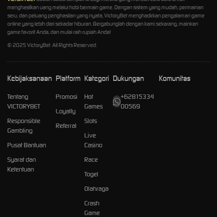
menghasilkan uang melalui hobi bermain game. Dengan sistem yang mudah, permainan
seru, dan peluang penghasilan yang nyata, Victory8et menghadirkan pengalaman game
online yang lebih dari sekadar hiburan. Bergabunglah dengan kami sekarang, mainkan
game favorit Anda, dan mulai raih rupiah Anda!
© 2025 Victory8et. All Rights Reserved.
Kebijaksanaan
Platform
Kategori
Dukungan
Komunitas
Tentang
Promosi
Hot
+62815334
VICTORY8ET
Games
00569
Loyalty
Responsible
Slots
Referral
Gambling
Live
Pusat Bantuan
Casino
Syarat dan
Race
Ketentuan
Togel
Olahraga
Crash
Game