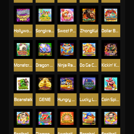
Hollywood Pets
Songkran Festival
Sweet POP
ZhongKui
Dollar Bomb
Monster Hunter
Dragon Ball
Ninja Raccoon
Oo Ga Cha Ka
Kickin' Kash
Beanstalk
GENIE
Hungry Cats
Lucky Legend
Coin Spinner
Football Fever
Diamond Fruit
Acrobatics
Baseball Fever
Football Fever M