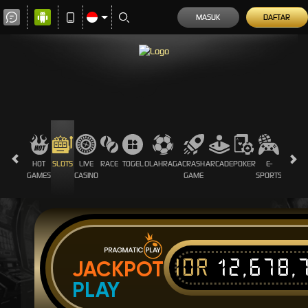
MASUK
DAFTAR
HOT
SLOTS
LIVE
RACE
TOGEL
OLAHRAGA
CRASH
ARCADE
POKER
E-
SABUN
GAMES
CASINO
GAME
SPORTS
AYAM
IDR
12,678,
JACKPOT
PLAY