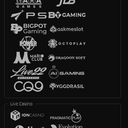
Live Casino