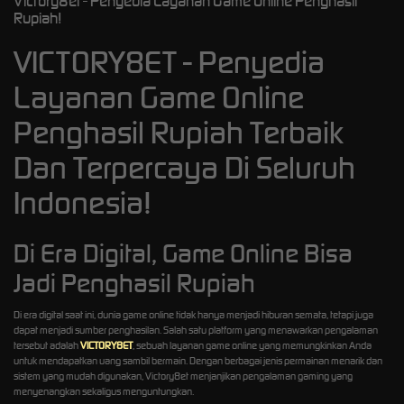
Victory8et - Penyedia Layanan Game Online Penghasil
Rupiah!
VICTORY8ET - Penyedia
Layanan Game Online
Penghasil Rupiah Terbaik
Dan Terpercaya Di Seluruh
Indonesia!
Di Era Digital, Game Online Bisa
Jadi Penghasil Rupiah
Di era digital saat ini, dunia game online tidak hanya menjadi hiburan semata, tetapi juga
dapat menjadi sumber penghasilan. Salah satu platform yang menawarkan pengalaman
tersebut adalah
VICTORY8ET
, sebuah layanan game online yang memungkinkan Anda
untuk mendapatkan uang sambil bermain. Dengan berbagai jenis permainan menarik dan
sistem yang mudah digunakan, Victory8et menjanjikan pengalaman gaming yang
menyenangkan sekaligus menguntungkan.