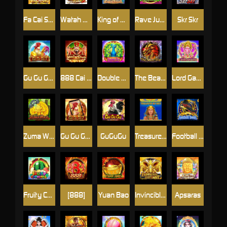
Fa Cai Shen
Watah Master 2
King of Atlantis
Rave Jump 2
Skr Skr
Gu Gu Gu 3
888 Cai Shen
Double Fly
The Beast War
Lord Ganesha
Zuma Wild
Gu Gu Gu 2 M
GuGuGu
Treasure of Seti
Football Boots
Fruity Carnival
[888]
Yuan Bao
Invincible Elephant
Apsaras